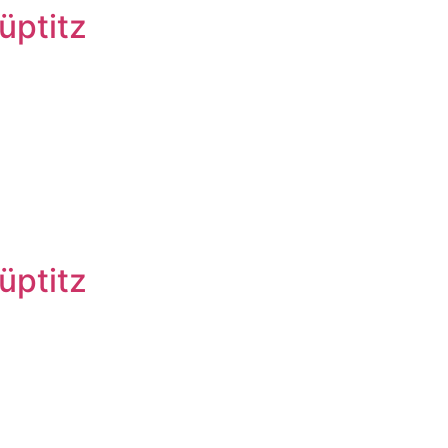
üptitz
üptitz